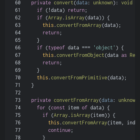
60
private
convert
(
data
: 
unknown
): 
void
 {
61
if
 (!data) 
return
;
62
if
 (
Array
.
isArray
(data)) {
63
this
.
convertFromArray
(data);
64
return
;
65
    }
66
if
 (
typeof
 data === 
'object'
) {
67
this
.
convertFromObject
(data 
as
Rec
68
return
;
69
    }
70
this
.
convertFromPrimitive
(data);
71
  }
72
73
private
convertFromArray
(
data
: 
unknown
74
for
 (
const
 item 
of
 data) {
75
if
 (
Array
.
isArray
(item)) {
76
this
.
convertFromArray
(item, inde
77
continue
;
78
      }