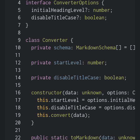
4
interface
ConverterOptions
 {
5
  initialHeadingLevel?: 
number
;
6
  disableTitleCase?: 
boolean
;
7
}
8
9
class
Converter
 {
10
private
schema
: 
MarkdownSchema
[] = [];
11
12
private
startLevel
: 
number
;
13
14
private
disableTitleCase
: 
boolean
;
15
16
constructor
(
data: 
unknown
, options: Co
17
this
.
startLevel
 = options.
initialHea
18
this
.
disableTitleCase
 = options.
disa
19
this
.
convert
(data);
20
  }
21
22
public
static
toMarkdown
(
data
: 
unknown