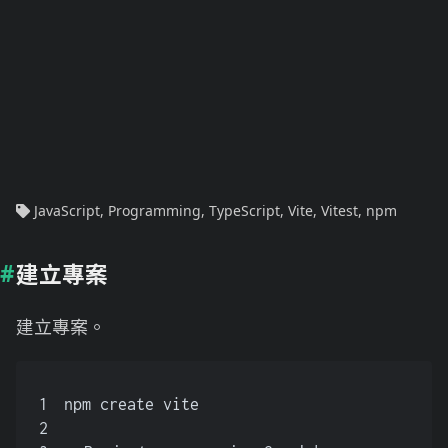
JavaScript
,
Programming
,
TypeScript
,
Vite
,
Vitest
,
npm
建立專案
建立專案。
1
npm create vite
2