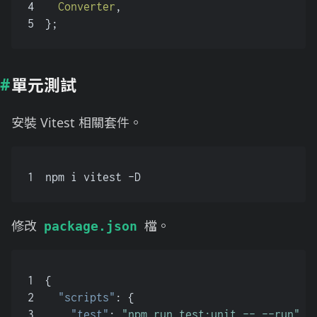
4
Converter
,
5
};
單元測試
安裝 Vitest 相關套件。
1
npm i vitest -D
修改
檔。
package.json
1
{
2
"scripts"
:
{
3
"test"
:
"npm run test:unit -- --run"
,