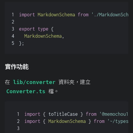
1
import
MarkdownSchema
from
'./MarkdownSche
2
3
export
type
 {
4
MarkdownSchema
,
5
};
實作功能
在
資料夾，建立
lib/converter
檔。
Converter.ts
1
import
 { toTitleCase } 
from
'@memochou19
2
import
 { 
MarkdownSchema
 } 
from
'~/types'
3