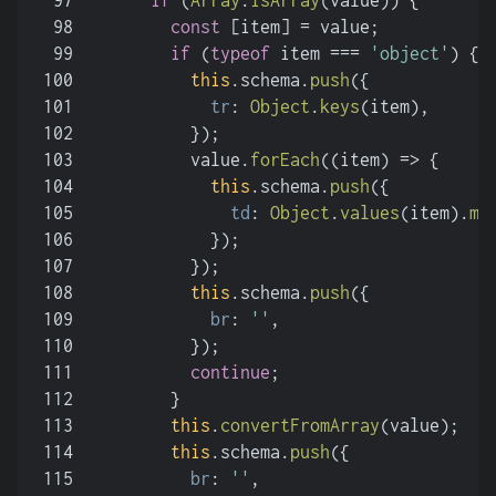
97
if
 (
Array
.
isArray
(value)) {
98
const
 [item] = value;
99
if
 (
typeof
 item === 
'object'
) {
100
this
.
schema
.
push
({
101
tr
: 
Object
.
keys
(item),
102
          });
103
          value.
forEach
(
(
item
) =>
 {
104
this
.
schema
.
push
({
105
td
: 
Object
.
values
(item).
ma
106
            });
107
          });
108
this
.
schema
.
push
({
109
br
: 
''
,
110
          });
111
continue
;
112
        }
113
this
.
convertFromArray
(value);
114
this
.
schema
.
push
({
115
br
: 
''
,