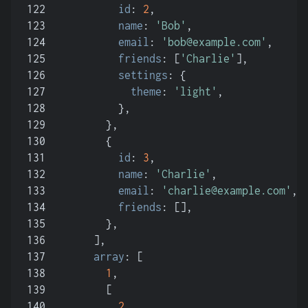
122
id
: 
2
,
123
name
: 
'Bob'
,
124
email
: 
'
bob@example.com
'
,
125
friends
: [
'Charlie'
],
126
settings
: {
127
theme
: 
'light'
,
128
          },
129
        },
130
        {
131
id
: 
3
,
132
name
: 
'Charlie'
,
133
email
: 
'
charlie@example.com
'
,
134
friends
: [],
135
        },
136
      ],
137
array
: [
138
1
,
139
        [
140
2
,