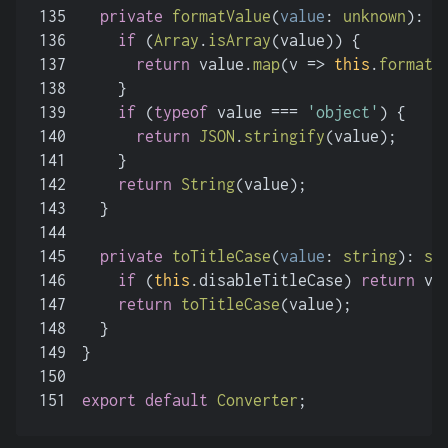
135
private
formatValue
(
value
: 
unknown
): 
s
136
if
 (
Array
.
isArray
(value)) {
137
return
 value.
map
(
v
 =>
this
.
formatV
138
    }
139
if
 (
typeof
 value === 
'object'
) {
140
return
JSON
.
stringify
(value);
141
    }
142
return
String
(value);
143
  }
144
145
private
toTitleCase
(
value
: 
string
): 
st
146
if
 (
this
.
disableTitleCase
) 
return
 va
147
return
toTitleCase
(value);
148
  }
149
}
150
151
export
default
Converter
;