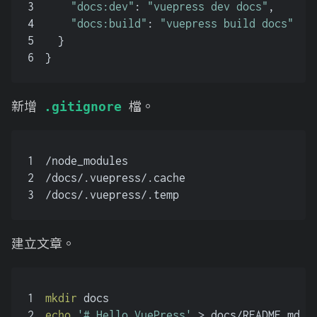
3
"docs:dev"
: 
"vuepress dev docs"
,
4
"docs:build"
: 
"vuepress build docs"
5
  }
6
}
新增
檔。
.gitignore
1
/node_modules
2
/docs/.vuepress/.cache
3
/docs/.vuepress/.temp
建立文章。
1
mkdir
 docs
2
echo
'# Hello VuePress'
 > docs/README.md