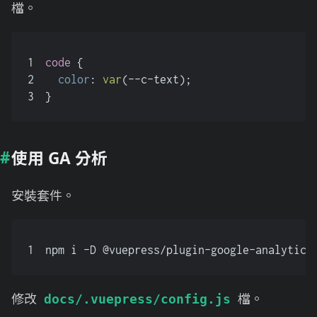
檔。
1
code
 {
2
color
: 
var
(--c-text);
3
}
使用 GA 分析
安裝套件。
1
npm i -D @vuepress/plugin-google-analytics
修改
檔。
docs/.vuepress/config.js