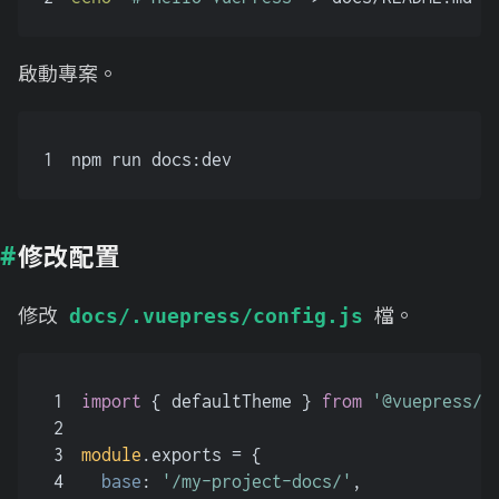
啟動專案。
1
npm run docs:dev
修改配置
修改
檔。
docs/.vuepress/config.js
1
import
 { defaultTheme } 
from
'@vuepress/t
2
3
module
.
exports
 = {
4
base
: 
'/my-project-docs/'
,