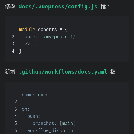
修改
檔。
docs/.vuepress/config.js
1
module
.
exports
 = {
2
base
: 
'/my-project/'
,
3
// ...
4
}
新增
檔。
.github/workflows/docs.yaml
1
name:
docs
2
3
on:
4
push:
5
branches:
 [
main
]
6
workflow_dispatch: