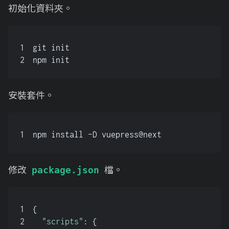
初始化資料夾。
1
git init
2
npm init
安裝套件。
1
npm install -D vuepress@next
修改
檔。
package.json
1
{
2
"scripts"
: {