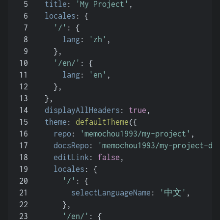
5
title
: 
'My Project'
,
6
locales
: {
7
'/'
: {
8
lang
: 
'zh'
,
9
    },
10
'/en/'
: {
11
lang
: 
'en'
,
12
    },
13
  },
14
displayAllHeaders
: 
true
,
15
theme
: 
defaultTheme
({
16
repo
: 
'memochou1993/my-project'
,
17
docsRepo
: 
'memochou1993/my-project-do
18
editLink
: 
false
,
19
locales
: {
20
'/'
: {
21
selectLanguageName
: 
'中文'
,
22
      },
23
'/en/'
: {