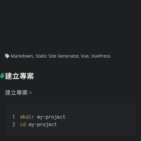
Markdown
,
Static Site Generator
,
Vue
,
VuePress
建立專案
建立專案。
1
mkdir
 my-project
2
cd
 my-project