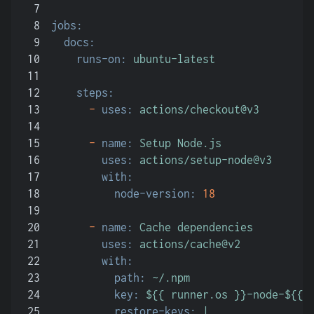
7
8
jobs:
9
docs:
10
runs-on:
ubuntu-latest
11
12
steps:
13
-
uses:
actions/checkout@v3
14
15
-
name:
Setup
Node.js
16
uses:
actions/setup-node@v3
17
with:
18
node-version:
18
19
20
-
name:
Cache
dependencies
21
uses:
actions/cache@v2
22
with:
23
path:
~/.npm
24
key:
${{
runner.os
}}-node-${{
25
restore-keys:
|