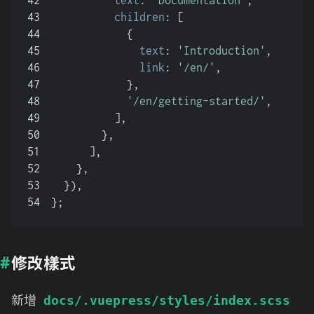
42
text
: 
'Documentation'
,
43
children
: [
44
            {
45
text
: 
'Introduction'
,
46
link
: 
'/en/'
,
47
            },
48
'/en/getting-started/'
,
49
          ],
50
        },
51
      ],
52
    },
53
  }),
54
};
修改樣式
新增
docs/.vuepress/styles/index.scss