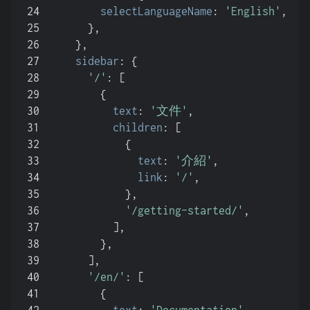
24
selectLanguageName
: 
'English'
,
25
      },
26
    },
27
sidebar
: {
28
'/'
: [
29
        {
30
text
: 
'文件'
,
31
children
: [
32
            {
33
text
: 
'介紹'
,
34
link
: 
'/'
,
35
            },
36
'/getting-started/'
,
37
          ],
38
        },
39
      ],
40
'/en/'
: [
41
        {