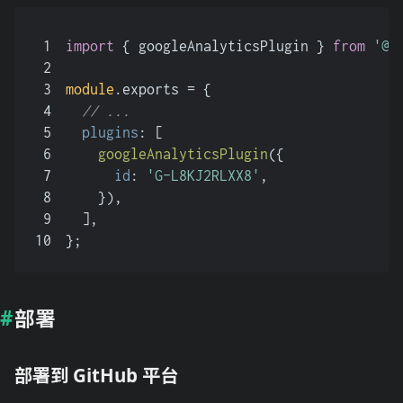
1
import
 { googleAnalyticsPlugin } 
from
'@v
2
3
module
.
exports
 = {
4
// ...
5
plugins
: [
6
googleAnalyticsPlugin
({
7
id
: 
'G-L8KJ2RLXX8'
,
8
    }),
9
  ],
10
};
部署
部署到 GitHub 平台