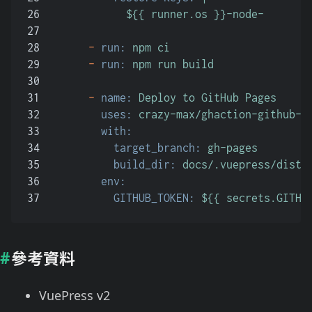
26
            ${{ runner.os }}-node-
27
28
-
run:
npm
ci
29
-
run:
npm
run
build
30
31
-
name:
Deploy
to
GitHub
Pages
32
uses:
crazy-max/ghaction-github-p
33
with:
34
target_branch:
gh-pages
35
build_dir:
docs/.vuepress/dist
36
env:
37
GITHUB_TOKEN:
${{
secrets.GITHU
參考資料
VuePress v2