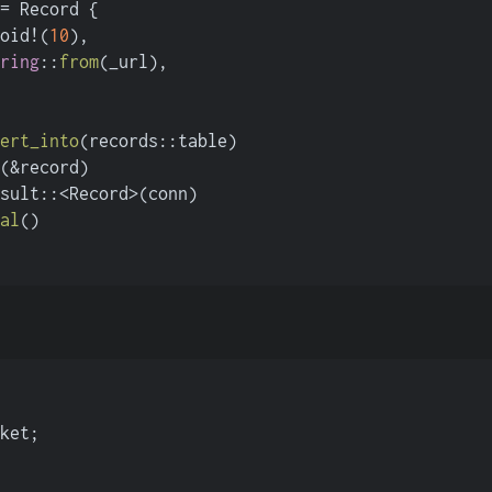
= Record {
oid!(
10
),
ring
::
from
(_url),
ert_into
(records::table)
(&record)
sult::<Record>(conn)
al
()
ket;