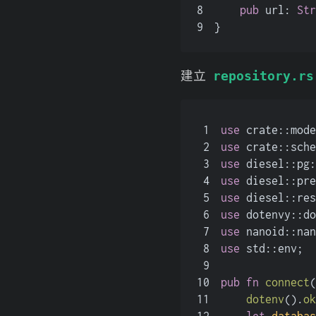
8
pub
 url: 
Str
9
}
建立
repository.rs
1
use
 crate::mode
2
use
 crate::sche
3
use
 diesel::pg:
4
use
 diesel::pre
5
use
 diesel::res
6
use
 dotenvy::do
7
use
 nanoid::nan
8
use
 std::env;
9
10
pub
fn
connect
(
11
dotenv
().
ok