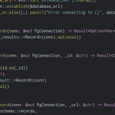
e_url
 = env::
var
(
"DATABASE_URL"
).
unwrap
();
n::
establish
(&database_url)
_or_else
(|_| 
panic!
(
"Error connecting to {}"
, dat
rds
(conn: &
mut
 PgConnection) 
->
Result
<
Option
<
Vec
_results::<Record>(conn).
optional
()
rd
(conn: &
mut
 PgConnection, _id: &
str
) 
->
Result
<
(id.
eq
(_id))
1
)
sult::<Record>(conn)
al
()
cord
(conn: &
mut
 PgConnection, _url: &
str
) 
->
Resu
schema::records;