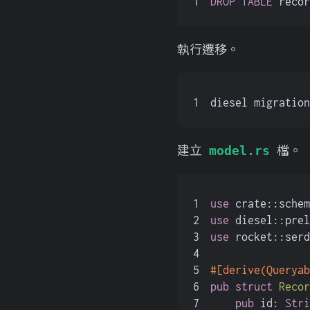
1
DROP
TABLE
 recor
執行遷移。
1
diesel migration
建立
檔。
model.rs
1
use
 crate::schem
2
use
 diesel::prel
3
use
 rocket::serd
4
5
#[derive(Queryab
6
pub
struct
Recor
7
pub
 id: 
Stri