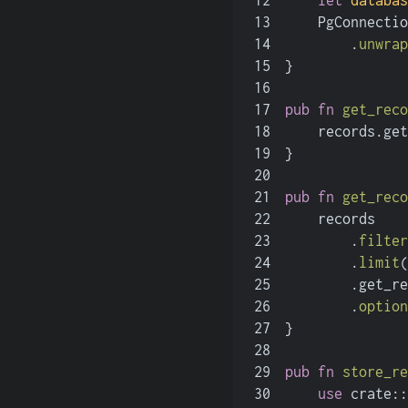
12
let
databas
13
    PgConnectio
14
        .
unwrap
15
}
16
17
pub
fn
get_reco
18
    records.get
19
}
20
21
pub
fn
get_reco
22
    records
23
        .
filter
24
        .
limit
(
25
        .get_re
26
        .
option
27
}
28
29
pub
fn
store_re
30
use
 crate::