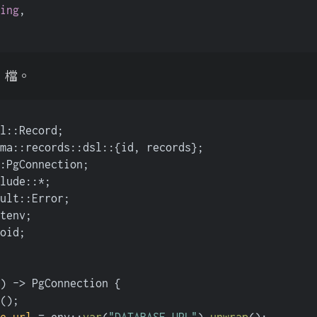
ing
,
檔。
l::Record;
ma::records::dsl::{id, records};
:PgConnection;
lude::*;
ult::Error;
tenv;
oid;
) 
->
 PgConnection {
();