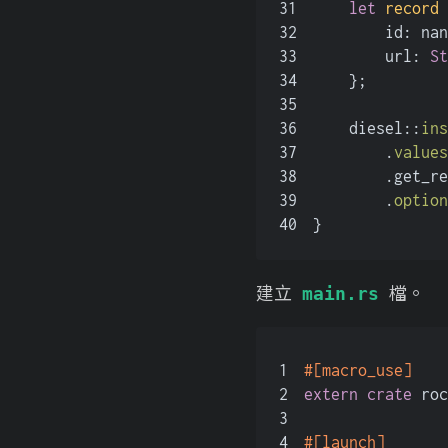
31
let
record
 
32
        id: nan
33
        url: 
St
34
    };
35
36
    diesel::
ins
37
        .
values
38
        .get_re
39
        .
option
40
}
建立
檔。
main.rs
1
#[macro_use]
2
extern
crate
 roc
3
4
#[launch]