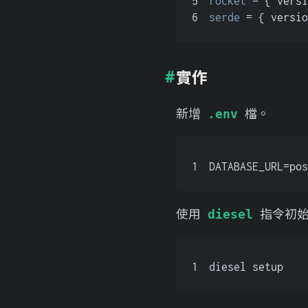
5
rocket
 = { versi
6
serde
 = { versio
實作
新增
檔。
.env
1
DATABASE_URL=pos
使用
指令初
diesel
1
diesel setup