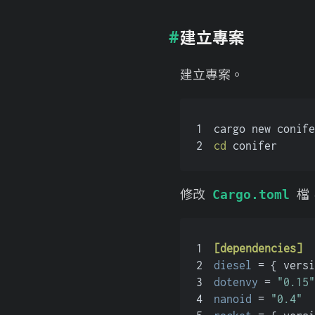
建立專案
建立專案。
1
cargo new conife
2
cd
 conifer
修改
檔
Cargo.toml
1
[dependencies]
2
diesel
 = { versi
3
dotenvy
 = 
"0.15"
4
nanoid
 = 
"0.4"