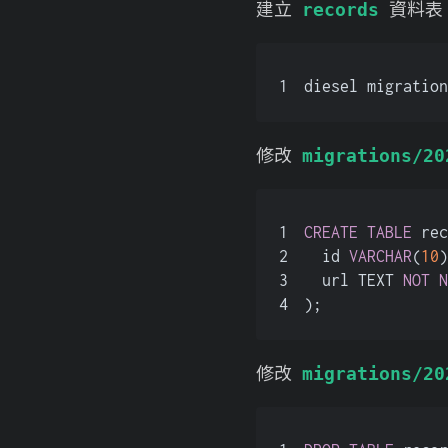
建立
資料表
records
1
diesel migration
修改
migrations/20
1
CREATE
TABLE
 rec
2
  id 
VARCHAR
(
10
)
3
  url TEXT 
NOT
N
4
);
修改
migrations/20