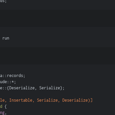
ds;
 run
a::records;
ude::*;
e::{Deserialize, Serialize};
le, Insertable, Serialize, Deserialize)]
d
 {
ng
,