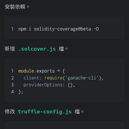
安裝依賴。
1
npm i solidity-coverage@beta -D
新增
檔。
.solcover.js
1
module
.
exports
 = {
2
client
: 
require
(
'ganache-cli'
),
3
providerOptions
: {},
4
};
修改
檔。
truffle-config.js