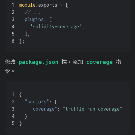
1
module
.
exports
 = {
2
// ...
3
plugins
: [
4
'solidity-coverage'
,
5
  ],
6
};
修改
檔，添加
指
package.json
coverage
令。
1
{
2
"scripts"
:
{
3
"coverage"
:
"truffle run coverage"
4
}
5
}