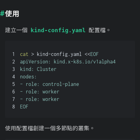
使用
建立一個
配置檔。
kind-config.yaml
1
cat
 > kind-config.yaml <<
EOF
2
apiVersion: kind.x-k8s.io/v1alpha4
3
kind: Cluster
4
nodes:
5
- role: control-plane
6
- role: worker
7
- role: worker
8
EOF
使用配置檔創建一個多節點的叢集。