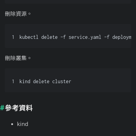
刪除資源。
1
kubectl delete -f service.yaml -f deployme
刪除叢集。
1
kind delete cluster
參考資料
kind