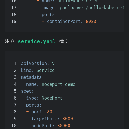
16
-
name:
hello-kubernetes
17
image:
paulbouwer/hello-kubernete
18
ports:
19
-
containerPort:
8080
建立
檔：
service.yaml
1
apiVersion:
v1
2
kind:
Service
3
metadata:
4
name:
nodeport-demo
5
spec:
6
type:
NodePort
7
ports:
8
-
port:
80
9
targetPort:
8080
10
nodePort:
30000