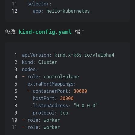
11
selector:
12
app:
hello-kubernetes
修改
檔：
kind-config.yaml
1
apiVersion:
kind.x-k8s.io/v1alpha4
2
kind:
Cluster
3
nodes:
4
-
role:
control-plane
5
extraPortMappings:
6
-
containerPort:
30000
7
hostPort:
30000
8
listenAddress:
"0.0.0.0"
9
protocol:
tcp
10
-
role:
worker
11
-
role:
worker