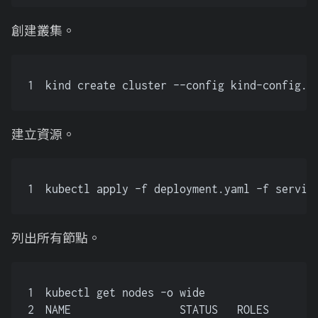
創建叢集。
1
kind create cluster --config kind-config.y
建立資源。
1
kubectl apply -f deployment.yaml -f servic
列出所有節點。
1
kubectl get nodes -o wide
2
NAME                 STATUS   ROLES       