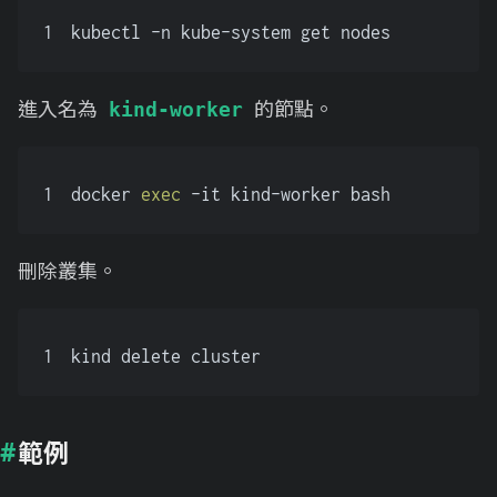
1
kubectl -n kube-system get nodes
進入名為
的節點。
kind-worker
1
docker 
exec
 -it kind-worker bash
刪除叢集。
1
kind delete cluster
範例