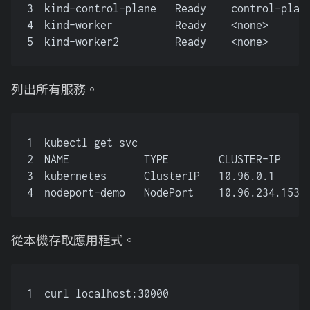
3
kind-control-plane   Ready    control-plan
4
kind-worker          Ready    <none>      
5
kind-worker2         Ready    <none>      
列出所有服務。
1
kubectl get svc
2
NAME            TYPE        CLUSTER-IP    
3
kubernetes      ClusterIP   10.96.0.1     
4
nodeport-demo   NodePort    10.96.234.153 
從本機存取應用程式。
1
curl localhost:30000