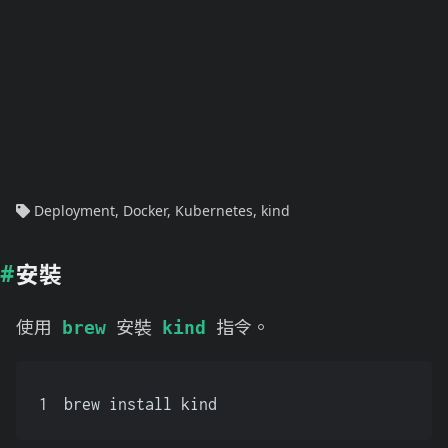
Deployment
,
Docker
,
Kubernetes
,
kind
安裝
使用
安裝
指令。
brew
kind
1
brew install kind