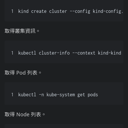
1
kind create cluster --config kind-config.y
取得叢集資訊。
1
kubectl cluster-info --context kind-kind
取得 Pod 列表。
1
kubectl -n kube-system get pods
取得 Node 列表。