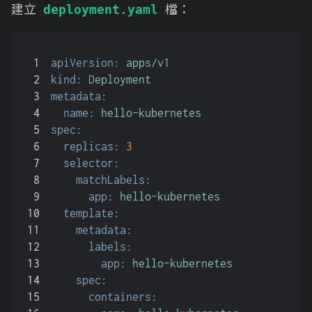
建立
檔：
deployment.yaml
1
apiVersion:
apps/v1
2
kind:
Deployment
3
metadata:
4
name:
hello-kubernetes
5
spec:
6
replicas:
3
7
selector:
8
matchLabels:
9
app:
hello-kubernetes
10
template:
11
metadata:
12
labels:
13
app:
hello-kubernetes
14
spec:
15
containers: