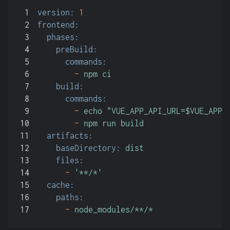
1
version:
1
2
frontend:
3
phases:
4
preBuild:
5
commands:
6
-
npm
ci
7
build:
8
commands:
9
-
echo
"VUE_APP_API_URL=$VUE_APP_
10
-
npm
run
build
11
artifacts:
12
baseDirectory:
dist
13
files:
14
-
'**/*'
15
cache:
16
paths:
17
-
node_modules/**/*