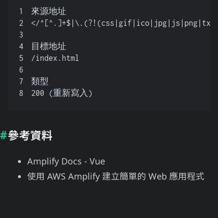
1
來源地址
2
</^[^.]+$|\.(?!(css|gif|ico|jpg|js|png|txt
3
4
目標地址
5
/index.html
6
7
類型
8
200 (重新寫入)
參考資料
Amplify Docs - Vue
使用 AWS Amplify 建立簡單的 Web 應用程式