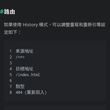
路由
如果使用 History 模式，可以調整重寫和重新引導設
定如下：
1
來源地址
2
/<*>
3
4
目標地址
5
/index.html
6
7
類型
8
404 (重新寫入)