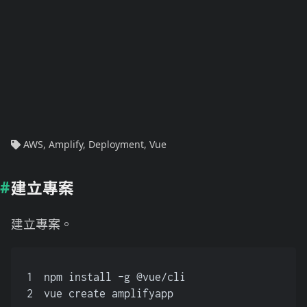
AWS
,
Amplify
,
Deployment
,
Vue
建立專案
建立專案。
1
npm install -g @vue/cli
2
vue create amplifyapp