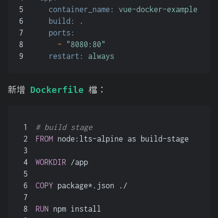
5
container_name:
vue-docker-example
6
build:
.
7
ports:
8
-
"8080:80"
9
restart:
always
新增
檔：
Dockerfile
1
# build stage
2
FROM
 node:lts-alpine as build-stage
3
4
WORKDIR
 /app
5
6
COPY
 package*.json ./
7
8
RUN
 npm install