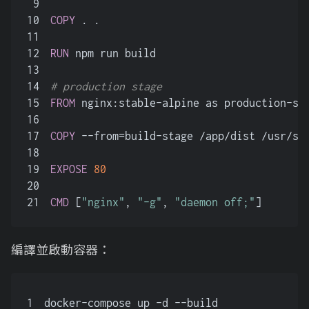
9
10
COPY
 . .
11
12
RUN
 npm run build
13
14
# production stage
15
FROM
 nginx:stable-alpine as production-st
16
17
COPY
 --from=build-stage /app/dist /usr/sh
18
19
EXPOSE
80
20
21
CMD
 [
"nginx"
, 
"-g"
, 
"daemon off;"
]
編譯並啟動容器：
1
docker-compose up -d --build