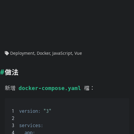
Deployment
,
Docker
,
JavaScript
,
Vue
做法
新增
檔：
docker-compose.yaml
1
version:
"3"
2
3
services:
4
app: