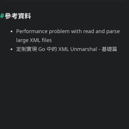
參考資料
Performance problem with read and parse
large XML files
定制實現 Go 中的 XML Unmarshal - 基礎篇