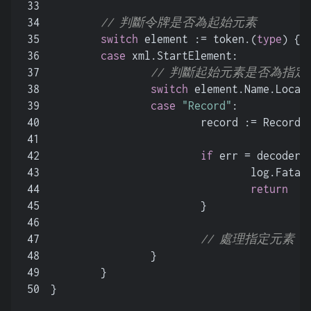
33
34
// 判斷令牌是否為起始元素
35
switch
 element := token.(
type
) {
36
case
 xml.StartElement:
37
// 判斷起始元素是否為指定
38
switch
 element.Name.Local
39
case
"Record"
:
40
			record := Record{
41
42
if
 err = decoder.
43
				log.Fat
44
return
45
			}
46
47
// 處理指定元素
48
		}
49
	}
50
}