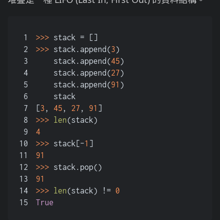
1
>>> 
stack = []
2
>>> 
stack.append(
3
)
3
    stack.append(
45
)
4
    stack.append(
27
)
5
    stack.append(
91
)
6
    stack
7
[
3
, 
45
, 
27
, 
91
]
8
>>> 
len
(stack)
9
4
10
>>> 
stack[-
1
]
11
91
12
>>> 
stack.pop()
13
91
14
>>> 
len
(stack) != 
0
15
True